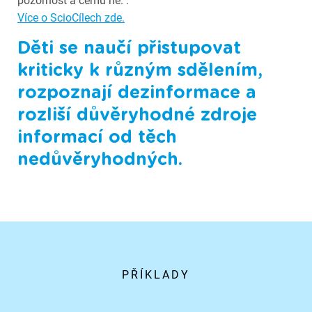
pozornost a čemu ne. .
Více o ScioCílech zde.
Děti se naučí přistupovat
kriticky k různým sdělením,
rozpoznají dezinformace a
rozliší důvěryhodné zdroje
informací od těch
nedůvěryhodných.
PŘÍKLADY