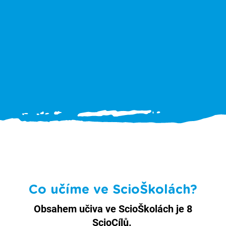
Co učíme ve ScioŠkolách?
Obsahem učiva ve ScioŠkolách je 8
ScioCílů.