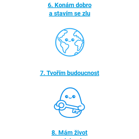
6. Konám dobro
a stavím se zlu
7. Tvořím budoucnost
8. Mám život