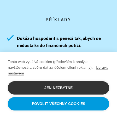
PŘÍKLADY
Dokážu hospodařit s penězi tak, abych se
nedostal/a do finančních potíží.
Znám pravidla efektivního time
Tento web využívá cookies (především k analýze
managementu.
návštěvnosti a sběru dat za účelem cílení reklamy).
Upravit
nastavení
Smysluplně naplňuji volný čas.
JEN NEZBYTNÉ
POVOLIT VŠECHNY COOKIES