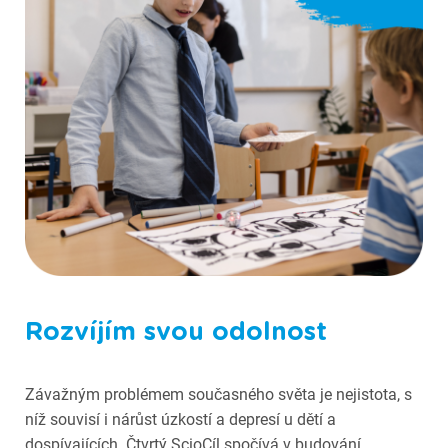
Fotografie ze Scioškoly
Rozvíjím svou odolnost
Závažným problémem současného světa je nejistota, s
níž souvisí i nárůst úzkostí a depresí u dětí a
dospívajících. Čtvrtý ScioCíl spočívá v budování