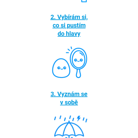
2. Vybírám si,
co si pustím
do hlavy
3. Vyznám se
v sobě