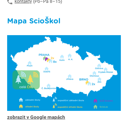
kontakty
(Po–Pá 8–15)
Mapa ScioŠkol
zobrazit v Google mapách