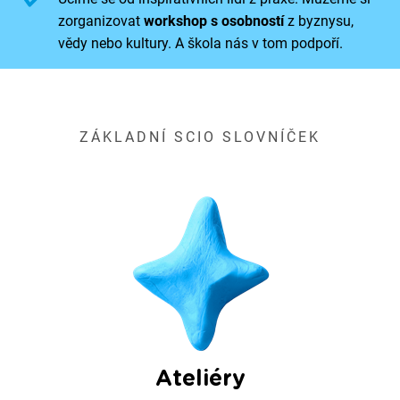
zorganizovat
workshop s osobností
z byznysu,
vědy nebo kultury. A škola nás v tom podpoří.
ZÁKLADNÍ SCIO SLOVNÍČEK
Ateliéry