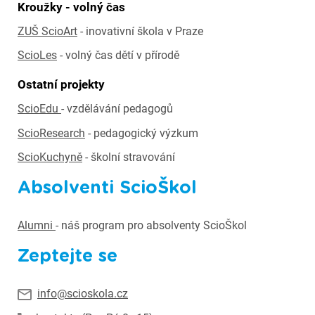
Kroužky - volný čas
ZUŠ ScioArt
- inovativní škola v Praze
ScioLes
- volný čas dětí v přírodě
Ostatní projekty
ScioEdu
- vzdělávání pedagogů
ScioResearch
- pedagogický výzkum
ScioKuchyně
- školní stravování
Absolventi ScioŠkol
Alumni
- náš program pro absolventy ScioŠkol
Zeptejte se
info@scioskola.cz