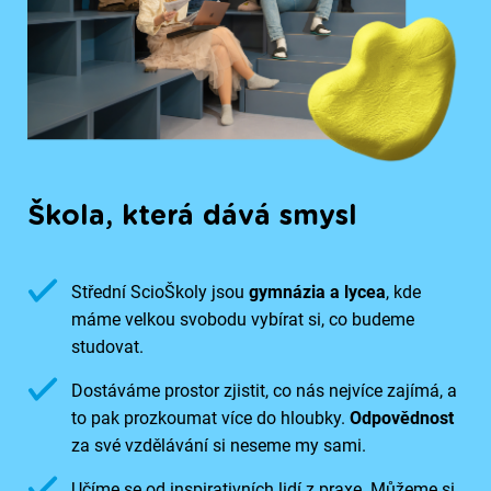
Škola, která dává smysl
Střední ScioŠkoly jsou
gymnázia a lycea
, kde
máme velkou svobodu vybírat si, co budeme
studovat.
Dostáváme prostor zjistit, co nás nejvíce zajímá, a
to pak prozkoumat více do hloubky.
Odpovědnost
za své vzdělávání si neseme my sami.
Učíme se od inspirativních lidí z praxe. Můžeme si