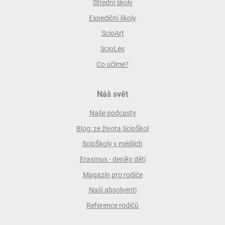
Střední školy
Expediční školy
ScioArt
ScioLes
Co učíme?
Náš svět
Naše podcasty
Blog: ze života ScioŠkol
ScioŠkoly v médiích
Erasmus - deníky dětí
Magazín pro rodiče
Naši absolventi
Reference rodičů