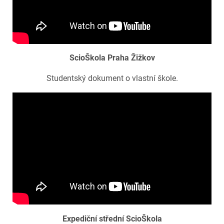
ScioŠkola Praha Žižkov
Studentský dokument o vlastní škole.
Expediční střední ScioŠkola