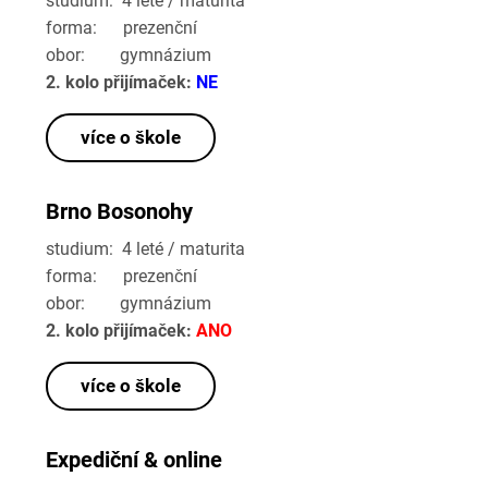
studium: 4 leté / maturita
forma: prezenční
obor: gymnázium
2. kolo přijímaček:
NE
více o škole
Brno Bosonohy
studium: 4 leté / maturita
forma: prezenční
obor: gymnázium
2. kolo přijímaček:
ANO
více o škole
Expediční & online