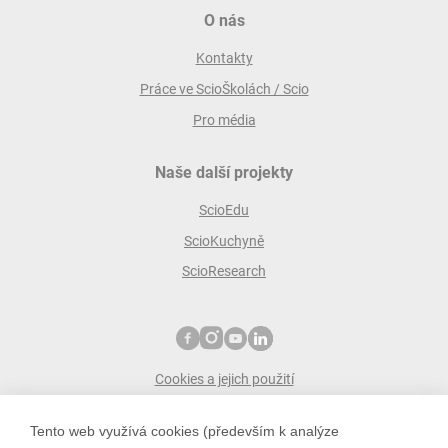
O nás
Kontakty
Práce ve ScioŠkolách / Scio
Pro média
Naše další projekty
ScioEdu
ScioKuchyně
ScioResearch
Cookies a jejich použití
Ochrana osobních údajů
Tento web využívá cookies (především k analýze
ScioŠkoly zakládá společnost Scio