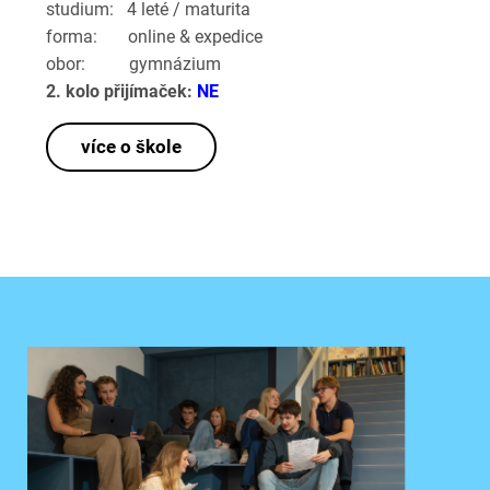
studium: 4 leté / maturita
forma: online & expedice
obor: gymnázium
2. kolo přijímaček:
NE
více o škole