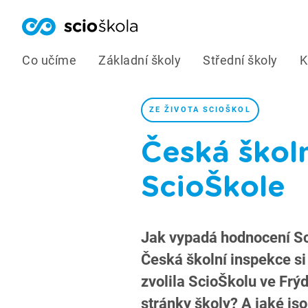
Co učíme
Základní školy
Střední školy
K
ZE ŽIVOTA SCIOŠKOL
Česká školn
ScioŠkole
Jak vypadá hodnocení Sc
Česká školní inspekce si 
zvolila ScioŠkolu ve Frý
stránky školy? A jaké jso