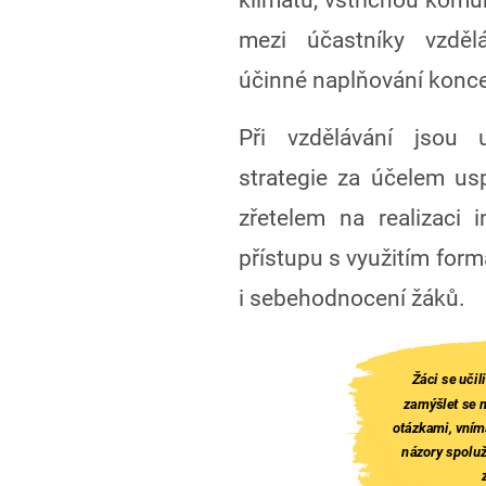
mezi účastníky vzděl
účinné naplňování konc
Při vzdělávání jsou 
strategie za účelem us
zřetelem na realizaci 
přístupu s využitím for
i sebehodnocení žáků.
Žáci se učil
zamýšlet se 
otázkami, vním
názory spoluž