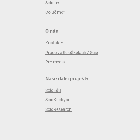
ScioLes
Co učíme?
O nás
Kontakty
Práce ve ScioŠkolách / Scio
Pro média
Naše další projekty
ScioEdu
ScioKuchyně
ScioResearch