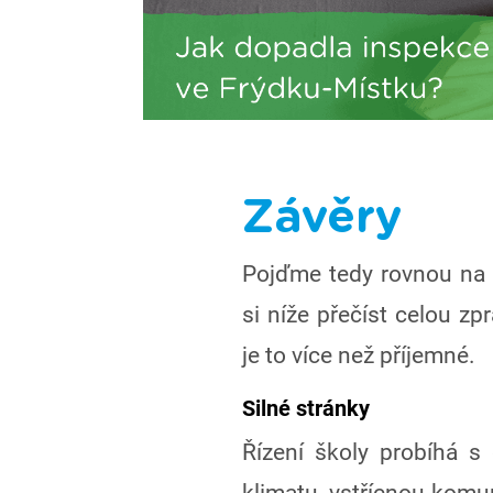
Závěry
Pojďme tedy rovnou na 
si níže přečíst celou zp
je to více než příjemné.
Silné stránky
Řízení školy probíhá s 
klimatu, vstřícnou komu