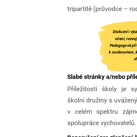
tripartitě (průvodce – ro
Diskuzní i vý
učení, rozvo
Pedagogové při 
k osobnostem, k
v
Slabé stránky a/nebo příle
Příležitostí školy je s
školní družiny s uvážen
v celém spektru zájmo
spolupráce vychovatelů.