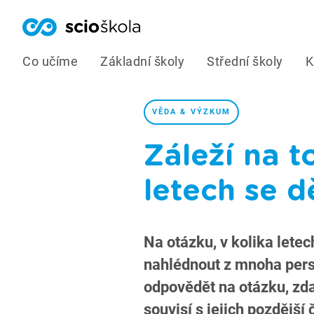
Co učíme
Základní školy
Střední školy
K
VĚDA & VÝZKUM
Záleží na t
letech se d
Na otázku, v kolika letech
nahlédnout z mnoha persp
odpovědět na otázku, zda 
souvisí s jejich pozdější