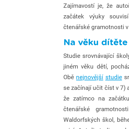
Zajímavostí je, že auto
začátek výuky souvisí
čtenářské gramotnosti v
Na věku dítěte
Studie srovnávající škol
jiném věku dětí, poch
Obě
nejnovější
studie
sr
se začínají učit číst v 7)
že zatímco na začátku
čtenářské gramotnost
Waldorfských škol, běhe