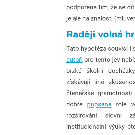
podpořena tím, že se dít
je ale na znalosti (mluv
Raději volná h
Tato hypotéza souvisí i 
autoři
pro tento jev nabíz
brzké školní docházk
získávají jiné zkušenos
čtenářské gramotnosti z
dobře
popsaná
role vo
rozšiřování slovní 
institucionální výuky č