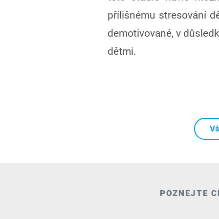
přílišnému stresování dě
demotivované, v důsledku
dětmi.
Vš
POZNEJTE C