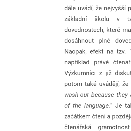
dále uvádí, že nejvyšší 
základní školu v tzv
dovednostech, které maj
dosáhnout plné dovedn
Naopak, efekt na tzv. “
například právě čtená
Výzkumníci z již disk
potom také uvádějí, že 
wash-out because they 
of the language.
” Je t
začátkem čtení a pozdějš
čtenářská gramotnos