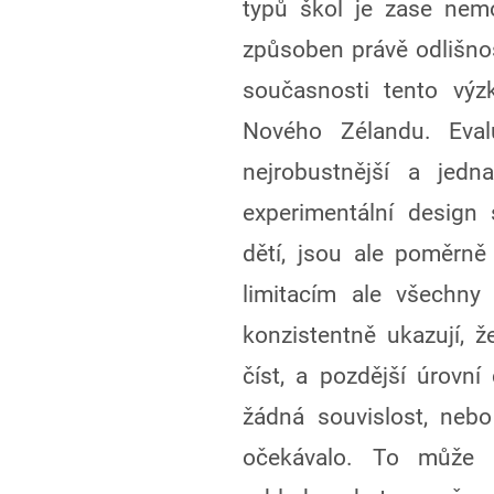
typů škol je zase nemo
způsoben právě odlišnos
současnosti tento výz
Nového Zélandu. Eval
nejrobustnější a jed
experimentální design
dětí, jsou ale poměrně
limitacím ale všechny
konzistentně ukazují, 
číst, a pozdější úrovn
žádná souvislost, neb
očekávalo. To může 