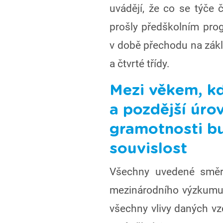
uvádějí, že co se týče č
prošly předškolním pro
v době přechodu na zákla
a čtvrté třídy.
Mezi věkem, kdy
a pozdější úro
gramotnosti b
souvislost
Všechny uvedené směry
mezinárodního výzkumu 
všechny vlivy daných vz