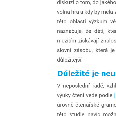
diskuzi o tom, do jakého
volná hra a kdy by měla z
této oblasti výzkum vě
naznačuje, že děti, kte
mezitím získávají znalos
slovní zásobu, která j
důležitější.
Důležité je ne
V neposlední řadě, vz
výuky čtení vede podle
úrovně čtenářské gramot
této studie navíc mož