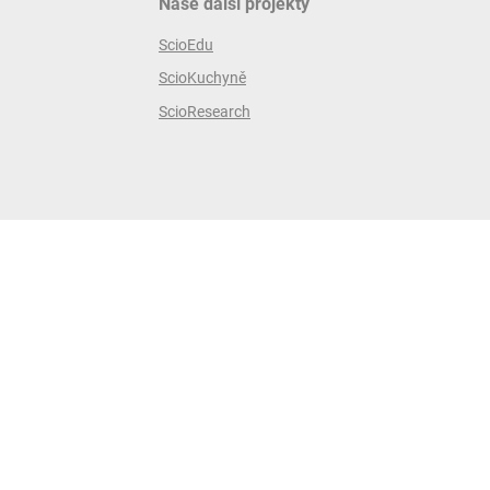
Naše další projekty
ScioEdu
ScioKuchyně
ScioResearch