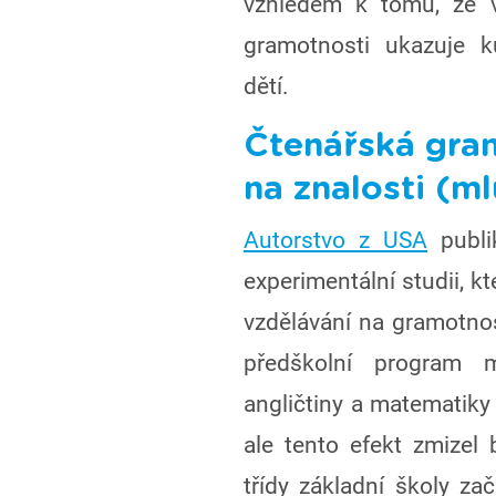
vzhledem k tomu, že v
gramotnosti ukazuje k
dětí.
Čtenářská gram
na znalosti (m
Autorstvo z USA
publik
experimentální studii, k
vzdělávání na gramotnos
předškolní program m
angličtiny a matematiky 
ale tento efekt zmizel
třídy základní školy za