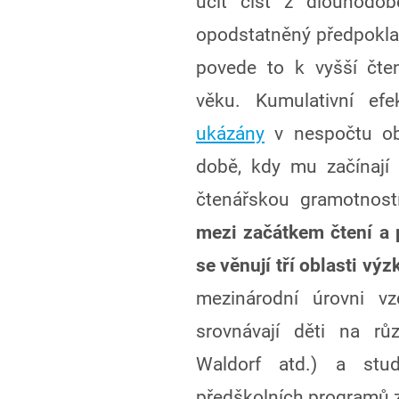
učit číst z dlouhodob
opodstatněný předpoklad,
povede to k vyšší čte
věku. Kumulativní efe
ukázány
v nespočtu obla
době, kdy mu začínají 
čtenářskou gramotnost
mezi začátkem čtení a 
se věnují tří oblasti vý
mezinárodní úrovni vz
srovnávají děti na rů
Waldorf atd.) a stud
předškolních programů 