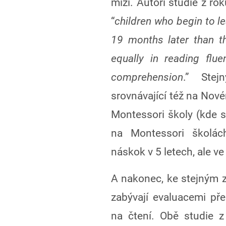
mizí. Autoři studie z ro
“
children who begin to l
19 months later than th
equally in reading flu
comprehension
.” Stej
srovnávající též na Nov
Montessori školy (kde se 
na Montessori školác
náskok v 5 letech, ale ve
A nakonec, ke stejným z
zabývají evaluacemi p
na čtení. Obě studie z