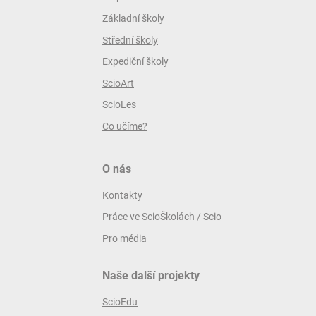
Základní školy
Střední školy
Expediční školy
ScioArt
ScioLes
Co učíme?
O nás
Kontakty
Práce ve ScioŠkolách / Scio
Pro média
Naše další projekty
ScioEdu