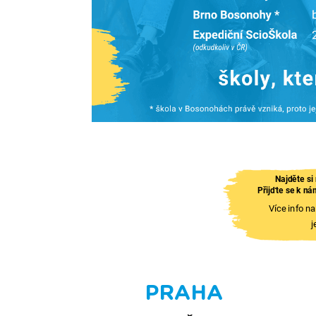
Najděte si 
Přijďte se k ná
Více info n
j
PRAHA