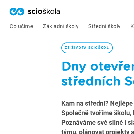
Co učíme
Základní školy
Střední školy
K
ZE ŽIVOTA SCIOŠKOL
Dny otevře
středních 
Kam na střední? Nejlépe t
Společně tvoříme školu, 
Poznáváme své silné i sl
týmu, plánovat projekty 