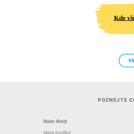
Kde vš
Vš
POZNEJTE C
Naše školy
Mapa ScioŠkol