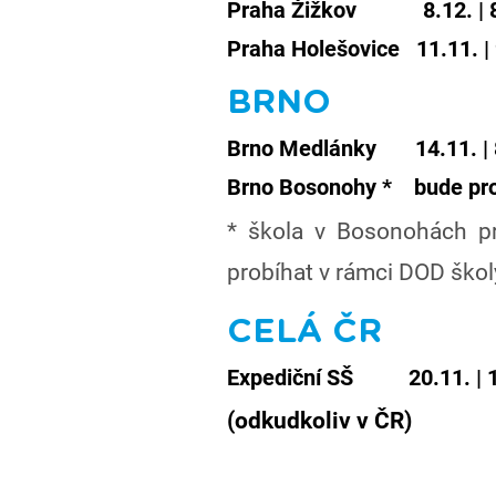
Praha Žižkov 8.12. | 8.1
Praha Holešovice 11.11. | 9.
BRNO
Brno Medlánky 14.11. | 8.1
Brno Bosonohy * bude pro
* škola v Bosonohách pr
probíhat v rámci DOD ško
CELÁ ČR
Expediční SŠ 20.11. | 15.12
(odkudkoliv v ČR)