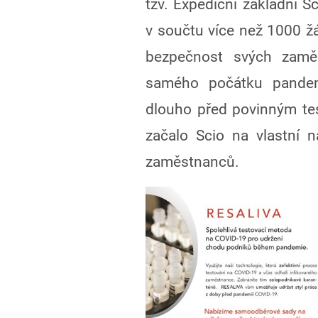
tzv. Expediční základní S
v součtu více než 1000 žá
bezpečnost svých zamě
samého počátku pandemi
dlouho před povinným te
začalo Scio na vlastní 
zaměstnanců.