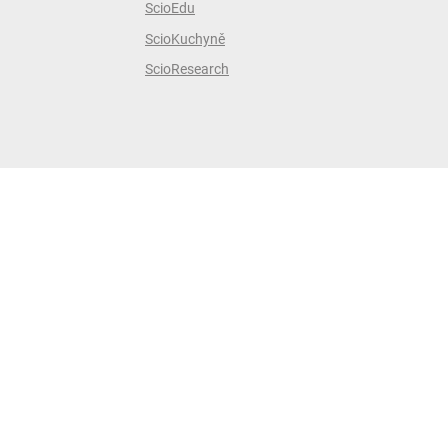
ScioEdu
ScioKuchyně
ScioResearch