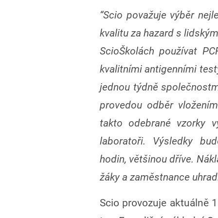
“Scio považuje výběr nejle
kvalitu za hazard s lidský
ScioŠkolách používat PCR
kvalitními antigenními tes
jednou týdně společnostmi
provedou odběr vložením
takto odebrané vzorky 
laboratoři. Výsledky bu
hodin, většinou dříve. Nák
žáky a zaměstnance uhradí
Scio provozuje aktuálně 1