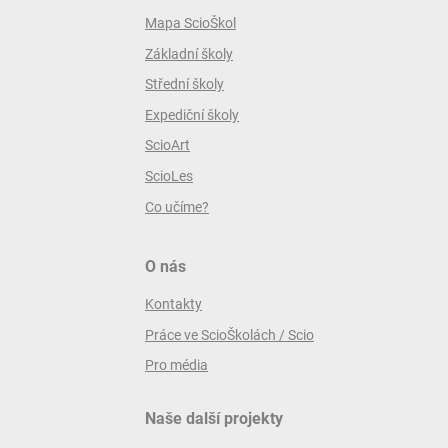
Mapa ScioŠkol
Základní školy
Střední školy
Expediční školy
ScioArt
ScioLes
Co učíme?
O nás
Kontakty
Práce ve ScioŠkolách / Scio
Pro média
Naše další projekty