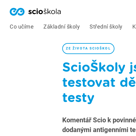
Co učíme
Základní školy
Střední školy
K
ZE ŽIVOTA SCIOŠKOL
ScioŠkoly j
testovat dě
testy
Komentář Scio k povinné
dodanými antigenními te